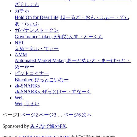
ざくしょん
ガチホ
Hold On for Dear Life, ほーるど・おん・ふぉー・でぃ
あ・らいふ
ガバナンストークン
Governance Token, がばなんす・とーくん
NFT
えぬ・えふ・てぃー
AMM
Automated Market Maker, おーとめいと・まーけっと・
めーかー
ビットコイナー
Bitcoiner, びっとこいなー
zk-SNARKs
zk-SNARKs, ぜっとけー・すなーく
Wei
Wei, うぇい
ページ
1
ページ
2
ページ
3
…
ページ
6
次へ
投
稿
Sponsored by
みんなで海外FX
.
の