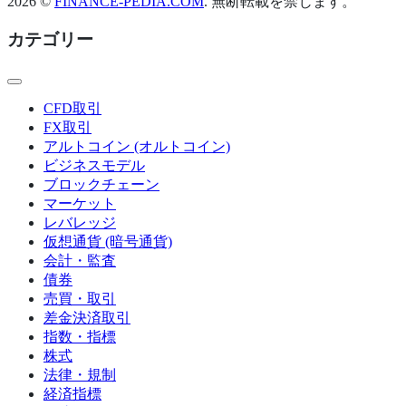
2026 ©
FINANCE-PEDIA.COM
. 無断転載を禁じます。
ペ
カテゴリー
ー
ジ
CFD取引
送
FX取引
り
アルトコイン (オルトコイン)
ビジネスモデル
ブロックチェーン
マーケット
レバレッジ
仮想通貨 (暗号通貨)
会計・監査
債券
売買・取引
差金決済取引
指数・指標
株式
法律・規制
経済指標