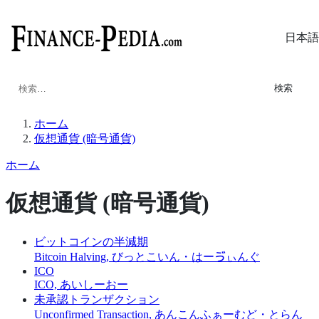
日本語
検
索:
ホーム
仮想通貨 (暗号通貨)
ホーム
仮想通貨 (暗号通貨)
ビットコインの半減期
Bitcoin Halving, びっとこいん・はーゔぃんぐ
ICO
ICO, あいしーおー
未承認トランザクション
Unconfirmed Transaction, あんこんふぁーむど・とらん