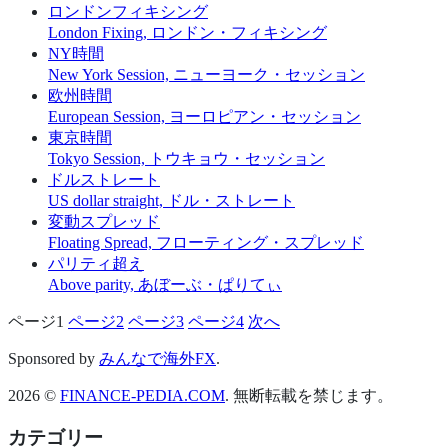
ロンドンフィキシング
London Fixing, ロンドン・フィキシング
NY時間
New York Session, ニューヨーク・セッション
欧州時間
European Session, ヨーロピアン・セッション
東京時間
Tokyo Session, トウキョウ・セッション
ドルストレート
US dollar straight, ドル・ストレート
変動スプレッド
Floating Spread, フローティング・スプレッド
パリティ超え
Above parity, あぼーぶ・ぱりてぃ
ページ
1
ページ
2
ページ
3
ページ
4
次へ
投
稿
Sponsored by
みんなで海外FX
.
の
2026 ©
FINANCE-PEDIA.COM
. 無断転載を禁じます。
ペ
カテゴリー