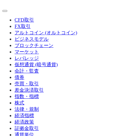
ー
ジ
CFD取引
送
FX取引
り
アルトコイン (オルトコイン)
ビジネスモデル
ブロックチェーン
マーケット
レバレッジ
仮想通貨 (暗号通貨)
会計・監査
債券
売買・取引
差金決済取引
指数・指標
株式
法律・規制
経済指標
経済政策
証拠金取引
通貨単位