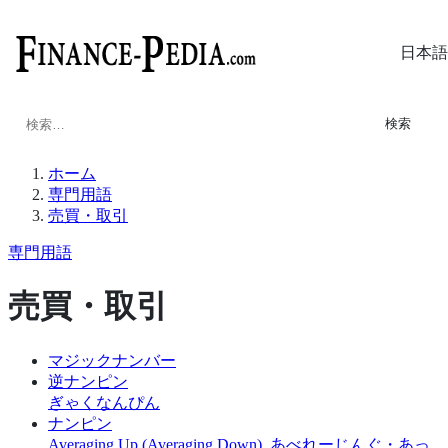
日本語
検
索:
ホーム
専門用語
売買・取引
専門用語
売買・取引
マジックナンバー
逆ナンピン
ぎゃくなんぴん
ナンピン
Averaging Up (Averaging Down), あべれーじんぐ・あっ