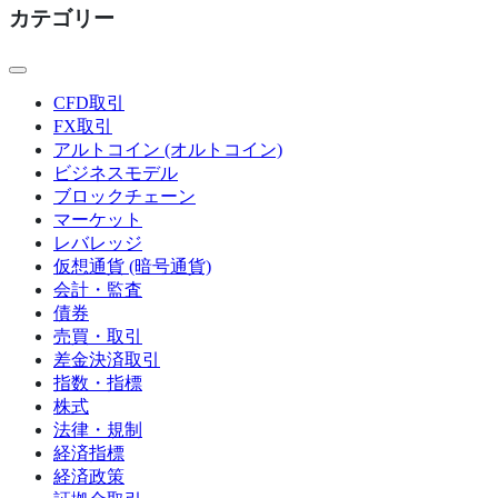
ペ
カテゴリー
ー
ジ
CFD取引
送
FX取引
り
アルトコイン (オルトコイン)
ビジネスモデル
ブロックチェーン
マーケット
レバレッジ
仮想通貨 (暗号通貨)
会計・監査
債券
売買・取引
差金決済取引
指数・指標
株式
法律・規制
経済指標
経済政策