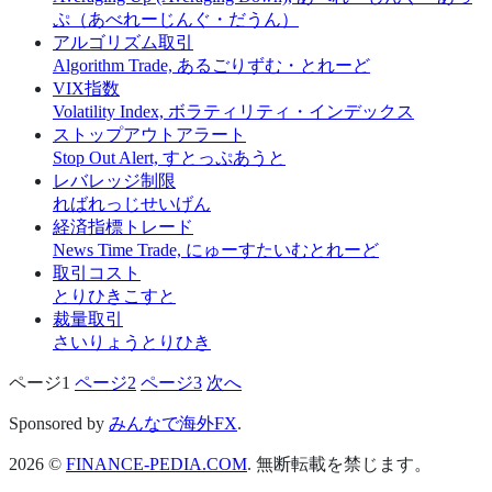
ぷ（あべれーじんぐ・だうん）
アルゴリズム取引
Algorithm Trade, あるごりずむ・とれーど
VIX指数
Volatility Index, ボラティリティ・インデックス
ストップアウトアラート
Stop Out Alert, すとっぷあうと
レバレッジ制限
ればれっじせいげん
経済指標トレード
News Time Trade, にゅーすたいむとれーど
取引コスト
とりひきこすと
裁量取引
さいりょうとりひき
ページ
1
ページ
2
ページ
3
次へ
投
稿
Sponsored by
みんなで海外FX
.
の
2026 ©
FINANCE-PEDIA.COM
. 無断転載を禁じます。